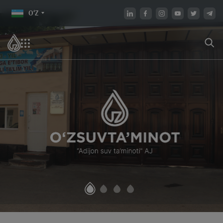
O‘Z
JAMIYAT HAQIDA
NORMATIV HUJJATLAR
O'zbekiston Respublikasi
Rahbariyat
Prezidentining farmon va
qarorlari
Umumiy ma'lumot
O'zbekiston Respublikasi
Fuqarolarni qabul qilish
Vazirlar Mahkamasi qarorlari
Tizim-tashkilotlari
Qonun
Tashkiliy tuzilma