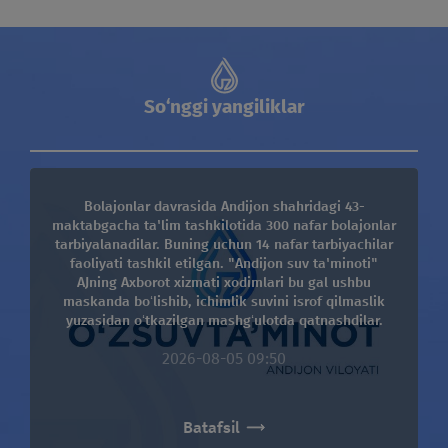
Axborot xizmati bilan
bog'lanish
"Aqua" jurnali
So‘nggi yangiliklar
Tenderlar
OCHIQLIK SIYOSATI
Bolajonlar davrasida Andijon shahridagi 43-
maktabgacha ta'lim tashkilotida 300 nafar bolajonlar
tarbiyalanadilar. Buning uchun 14 nafar tarbiyachilar
faoliyati tashkil etilgan. "Andijon suv ta'minoti"
AJning Axborot xizmati xodimlari bu gal ushbu
maskanda boʻlishib, ichimlik suvini isrof qilmaslik
yuzasidan oʻtkazilgan mashgʻulotda qatnashdilar.
Telegram orqali murojaat qiling:
suvmuammobot
2026-08-05 09:50
1255
Batafsil
O‘zbekiston hududida qo‘ng‘iroq bepul