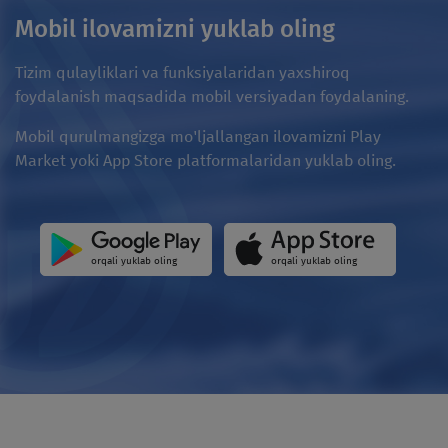
Mobil ilovamizni yuklab oling
Tizim qulayliklari va funksiyalaridan yaxshiroq
foydalanish maqsadida mobil versiyadan foydalaning.
Mobil qurulmangizga mo'ljallangan ilovamizni Play
Market yoki App Store platformalaridan yuklab oling.
orqali yuklab oling
orqali yuklab oling