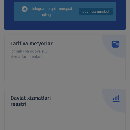
Audit hisobotlari
Shartnomalar
Telegram orqali murojaat
suvmuammobot
Emissiya risolasi
Tariflar
qiling:
Dividendlar
Davlat xizmatlari
Jamiyatni rivojlantirish
Shaxsiy kabinet
Tarif va me'yorlar
strategiyasi
Ichimlik va oqova suv
Hisoblagichlar reestri
xizmatlari narxlari
Hisobotlar
Jamiyatning ichki hujjatlari
Jamiyat biznes rejasi va
samaradorlik
Davlat xizmatlari
Muhim faktlar
reestri
Rioya qil yoki tushuntir
Davlat-xususiy sheriklik