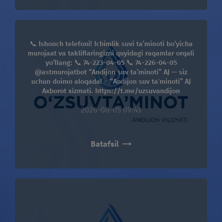
📞 Ishonch telefoni! Ichimlik suvi ta’minoti bo‘yicha
murojaat va takliflaringizni quyidagi raqamlar orqali
yo‘llang: 📞 74-223-04-05 📞 74-226-04-05
@astmurojatbot “Andijon suv ta’minoti” AJ — siz
uchun doimo aloqada! ✅“Andijon suv taʼminoti” AJ
Axborot xizmati. https://t.me/uzsuvandijon
2026-08-05 09:43
Batafsil