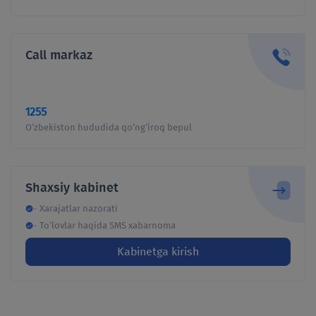
Affillangan shaxslar ro'yxati
Call markaz
AXBOROT XIZMATI
BOG`LANISH
1255
Ko'p uchraydigon savollar
O‘zbekiston hududida qo‘ng‘iroq bepul
E'lonlar
Yangiliklar
Shaxsiy kabinet
Mediateka-and
Xarajatlar nazorati
To‘lovlar haqida SMS xabarnoma
OAV biz haqimizda
Kabinetga kirish
Rahbar nutqi
Video