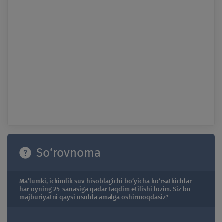
So‘rovnoma
Ma’lumki, ichimlik suv hisoblagichi bo‘yicha ko‘rsatkichlar
har oyning 25-sanasiga qadar taqdim etilishi lozim. Siz bu
majburiyatni qaysi usulda amalga oshirmoqdasiz?