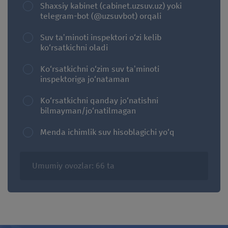
Shaxsiy kabinet (cabinet.uzsuv.uz) yoki
telegram-bot (@uzsuvbot) orqali
Suv taʼminoti inspektori o‘zi kelib
ko‘rsatkichni oladi
Ko‘rsatkichni o‘zim suv taʼminoti
inspektoriga jo‘nataman
Ko‘rsatkichni qanday jo‘natishni
bilmayman/jo‘natilmagan
Menda ichimlik suv hisoblagichi yo‘q
Umumiy ovozlar: 66 ta