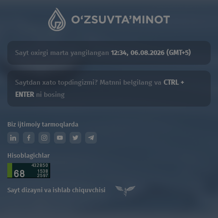
Sayt oxirgi marta yangilangan
12:34, 06.08.2026 (GMT+5)
Saytdan xato topdingizmi? Matnni belgilang va
CTRL +
ENTER
ni bosing
Biz ijtimoiy tarmoqlarda
Hisoblagichlar
Sayt dizayni va ishlab chiquvchisi