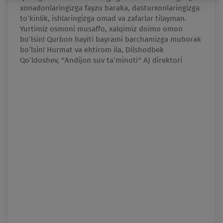
xonadonlaringizga fayzu baraka, dasturxonlaringizga
umr, o
to‘kinlik, ishlaringizga omad va zafarlar tilayman.
Yurtim
Yurtimiz osmoni musaffo, xalqimiz doimo omon
xalqi
ning
bo‘lsin! Qurbon hayiti bayrami barchamizga muborak
bo‘lsi
irom
bo‘lsin! Hurmat va ehtirom ila, Dilshodbek
Axma
ektori
Qo‘ldoshev, "Andijon suv ta’minoti" AJ direktori
Уваж
войн
вас с
заним
как с
само
герои
основ
благ
народ
заслу
неоце
памят
патри
семей
сбуду