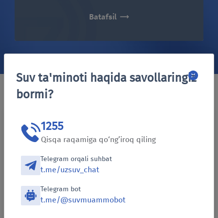
Batafsil
Suv ta'minoti haqida savollaringiz
bormi?
1255
Rahbar nutqlari
Qisqa raqamiga qo‘ng’iroq qiling
Telegram orqali suhbat
t.me/uzsuv_chat
Telegram bot
t.me/@suvmuammobot