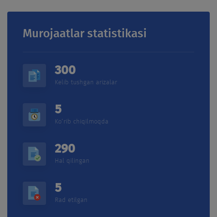
Boshqa me'yoriy hujjatlat
Korrupsiyaga qarshi
kurashish
Murojaatlar statistikasi
Bo'sh ish o'rimlari
300
Kuzatuv kengashi
Kelib tushgan arizalar
Jamoatchilik kengashi
5
Gender tenglik
Ko‘rib chiqilmoqda
290
AKSIYADORLAR VA
INTERAKTIV XIZMATLAR
INVESTORLARGA
Hal qilingan
Me'yorlar
Aksiyadorlarning umumiy
5
yig'ilishi
So'rovnoma
Rad etilgan