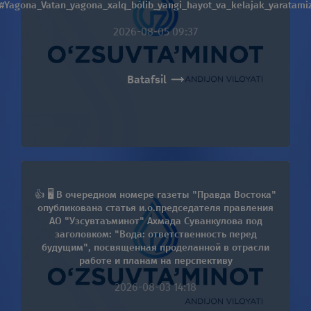
#Yagona_Vatan_yagona_xalq_bólib_yangi_hayot_va_kelajak_yaratami
2026-08-05 09:37
Batafsil
👍 🖥 В очередном номере газеты "Правда Востока"
опубликована статья и.о.председателя правления
АО "Узсувтаъминот" Ахмада Суванкулова под
заголовком: "Вода: ответственность перед
будущим", посвященная проделанной в отрасли
работе и планам на перспективу
2026-08-03 14:18